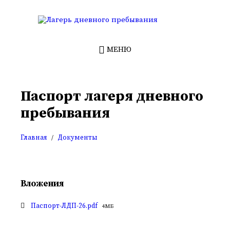
Перейти
Перейти
Перейти
к
к
к
контенту
левой
нижнему
боковой
колонтитулу
панели
МЕНЮ
Паспорт лагеря дневного
пребывания
Главная
Документы
/
Вложения
Размер
Паспорт-ЛДП-26.pdf
4 МБ
файла: