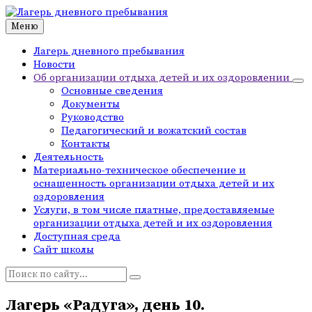
Перейти
Перейти
Перейти
к
к
к
Меню
контенту
левой
нижнему
боковой
колонтитулу
Лагерь дневного пребывания
панели
Новости
Об организации отдыха детей и их оздоровлении
Основные сведения
Документы
Руководство
Педагогический и вожатский состав
Контакты
Деятельность
Материально-техническое обеспечение и
оснащенность организации отдыха детей и их
оздоровления
Услуги, в том числе платные, предоставляемые
организации отдыха детей и их оздоровления
Доступная среда
Сайт школы
Поиск:
Лагерь «Радуга», день 10.